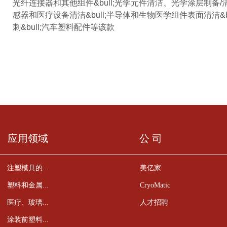
光纤连接器和其他组件&bull;光学元件清洁、光学涂层制备/清洁
感器和医疗设备清洁&bull;半导体和生物医学组件表面清洁&b
刺&bull;汽车塑料配件等该款
应用领域
公 司
美亿家
注塑模具的清洁
CryoMatic
塑料和金属零件的去毛刺
人才招聘
医疗、玻璃、陶瓷、半导体元件的清洁
涂装前塑料件的预处理