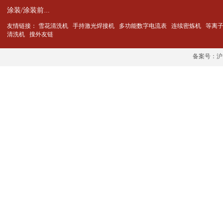
涂装/涂装前金属零件的预处理
友情链接：
雪花清洗机
手持激光焊接机
多功能数字电流表
连续密炼机
等离
清洗机
搜外友链
备案号：沪IC